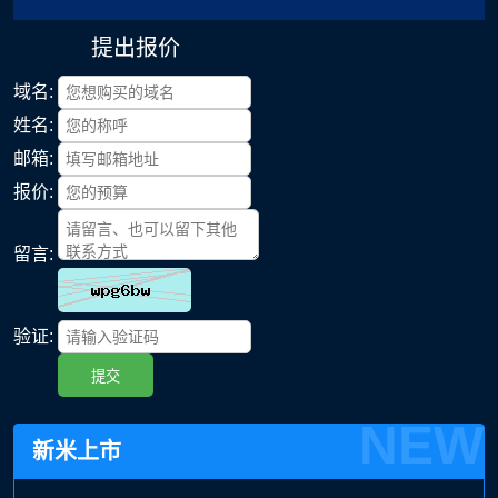
提出报价
域名:
姓名:
邮箱:
报价:
留言:
验证:
提交
NEW
新米上市