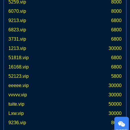
5259.vip
8000
6070.vip
8000
9213.vip
6800
6823.vip
6800
3731.vip
6800
1213.vip
30000
51818.vip
6800
16168.vip
6800
52123.vip
5800
eeeee.vip
30000
vvvvv.vip
30000
tuite.vip
50000
Lxw.vip
30000
9236.vip
8000